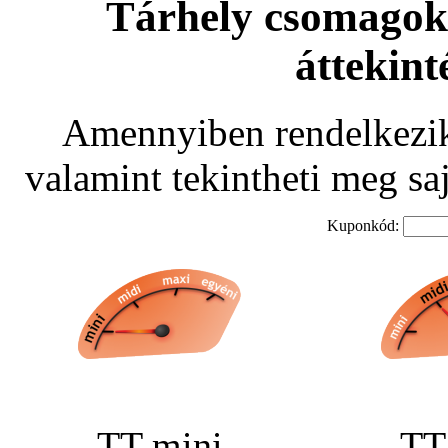
Tárhely csomagok,
áttekint
Amennyiben rendelkezik 
valamint tekintheti meg sa
Kuponkód:
TT mini
TT