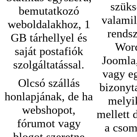
szüks
bemutatkozó
valami
weboldalakhoz, 1
rendsz
GB tárhellyel és
Word
saját postafiók
Joomla,
szolgáltatással.
vagy e
Olcsó szállás
bizonyt
honlapjának, de ha
melyik
webshopot,
mellett 
fórumot vagy
a csom
blogot szeretne