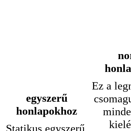
no
honl
Ez a leg
egyszerű
csomagu
honlapokhoz
minde
kielé
Statikus egyszerű,