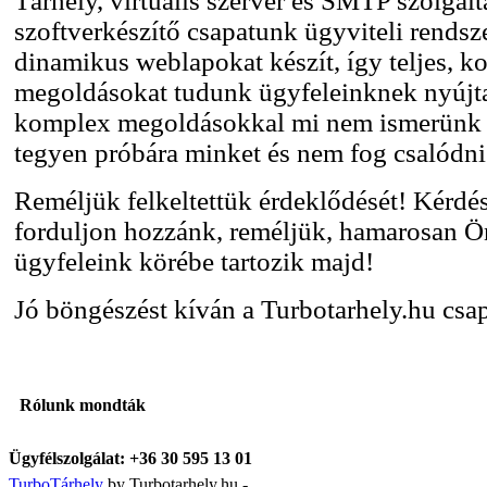
Tárhely, virtuális szerver és SMTP szolgált
szoftverkészítő csapatunk ügyviteli rendsz
dinamikus weblapokat készít, így teljes, 
megoldásokat tudunk ügyfeleinknek nyújta
komplex megoldásokkal mi nem ismerünk l
tegyen próbára minket és nem fog csalódni
Reméljük felkeltettük érdeklődését! Kérdés
forduljon hozzánk, reméljük, hamarosan Ön
ügyfeleink körébe tartozik majd!
Jó böngészést kíván a Turbotarhely.hu csap
Rólunk mondták
Ügyfélszolgálat:
+36 30 595 13 01
TurboTárhely
by Turbotarhely.hu -