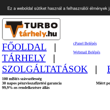
Ez a weboldal sütiket használ a felhasználói élmények 
cPanel Belépés
FŐOLDAL
|
Webmail Belépés
TÁRHELY
|
SZOLGÁLTATÁSOK
|
100 mBit/s szávszélesség
30 napos pénzvisszafizetési garancia
Miért po
99,9%-os rendelkezésre állás