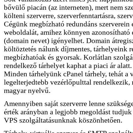
bővülő piacán (az interneten), mert nem sz
költeni szerverre, szerverfenntartásra, szer
Cégünk megbízható redundáns szerverein e
weboldalát, amihez könnyen azonosítható
(domain nevet) igényelhet. Domain átregisz
költöztetés nálunk díjmentes, tárhelyeink
megbízhatóak és gyorsak. Korlátlan szolgá
rendelkező tárhelyet kaphat a piaci ár alatt.
Minden tárhelyünk cPanel tárhely, tehát a 
legelterjedtebb vezérlőpulttal rendelkezik,
magyar nyelvű.
Amennyiben saját szerverre lenne szüksége,
érték arányban a legjobb megoldást tudju
VPS szolgáltatásunknak köszönhetően.