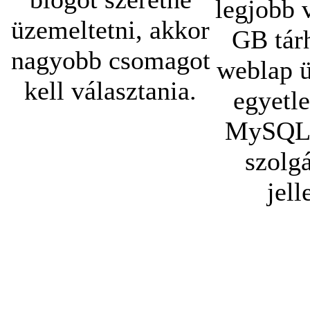
legjobb v
üzemeltetni, akkor
GB tárh
nagyobb csomagot
weblap ü
kell választania.
egyetle
MySQL 
szolgá
jell