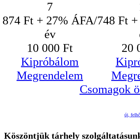
7
874 Ft + 27% ÁFA/
748 Ft 
év
10 000 Ft
20 
Kipróbálom
Kipr
Megrendelem
Megr
Csomagok ös
új, fel
Köszöntjük tárhely szolgáltatásun