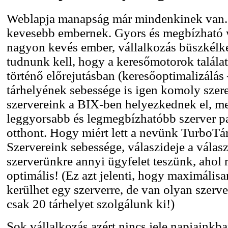
Weblapja manapság már mindenkinek van.
kevesebb embernek. Gyors és megbízható 
nagyon kevés ember, vállalkozás büszkélk
tudnunk kell, hogy a keresőmotorok találati
történő előrejutásban (keresőoptimalizálá
tárhelyének sebessége is igen komoly szere
szervereink a BIX-ben helyezkednek el, me
leggyorsabb és legmegbízhatóbb szerver p
otthont. Hogy miért lett a nevünk TurboTá
Szervereink sebessége, válaszideje a válasz
szerverünkre annyi ügyfelet teszünk, ahol 
optimális! (Ez azt jelenti, hogy maximális
kerülhet egy szerverre, de van olyan szerv
csak 20 tárhelyet szolgálunk ki!)
Sok vállalkozás azért nincs jele napjainkb